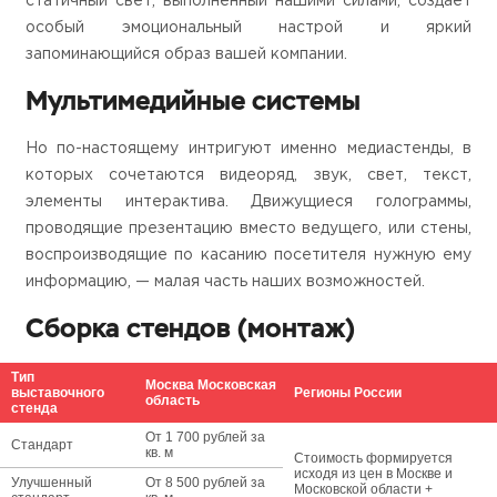
статичный свет, выполненный нашими силами, создает
особый эмоциональный настрой и яркий
запоминающийся образ вашей компании.
Мультимедийные системы
Но по-настоящему интригуют именно медиастенды, в
которых сочетаются видеоряд, звук, свет, текст,
элементы интерактива. Движущиеся голограммы,
проводящие презентацию вместо ведущего, или стены,
воспроизводящие по касанию посетителя нужную ему
информацию, — малая часть наших возможностей.
Сборка стендов (монтаж)
Тип
Москва
Московская
выставочного
Регионы России
область
стенда
От 1 700 рублей за
Стандарт
кв. м
Стоимость формируется
исходя из цен в
Москве и
Улучшенный
От 8 500 рублей за
Московской области +